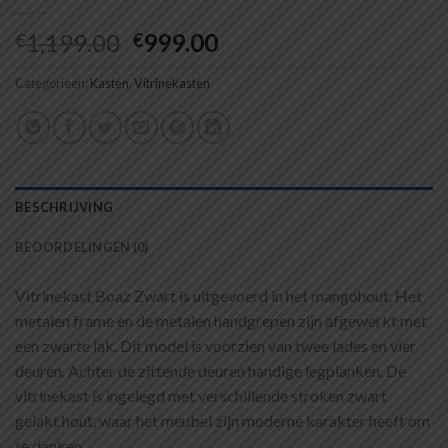
Oorspronkelijke
Huidige
1,199.00
999.00
€
€
prijs
prijs
Categorieën:
Kasten
,
was:
Vitrinekasten
is:
€1,199.00.
€999.00.
BESCHRIJVING
BEOORDELINGEN (0)
Vitrinekast Boaz Zwart is uitgevoerd in het mangohout. Het
metalen frame en de metalen handgrepen zijn afgewerkt met
een zwarte lak. Dit model is voorzien van twee lades en vier
deuren. Achter de zittende deuren handige legplanken. De
vitrinekast is ingelegd met verschillende stroken zwart
gelakt hout, waar het meubel zijn moderne karakter heeft om
te danken.