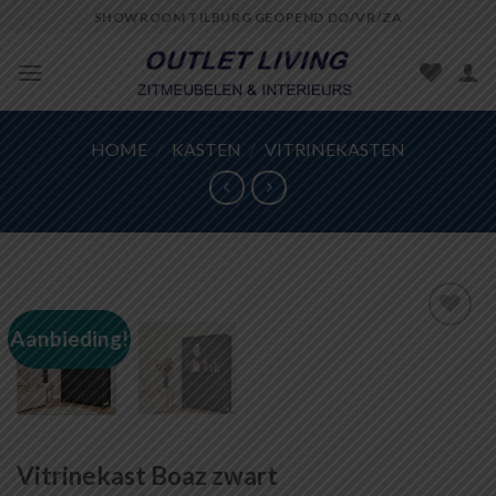
Skip
SHOWROOM TILBURG GEOPEND DO/VR/ZA
to
content
HOME
/
KASTEN
/
VITRINEKASTEN
Aanbieding!
Toevoegen
aan
wenslijst
Vitrinekast Boaz zwart