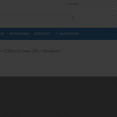
Contact
0643459700
EN
OPRUIMING
CONTACT
,= 125km of meer 200,= Monteren