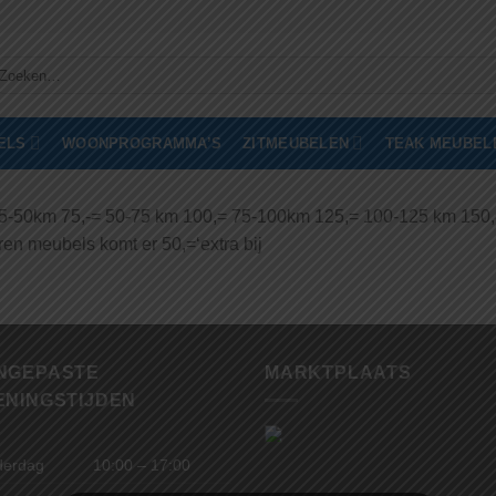
oeken
ar:
ELS
WOONPROGRAMMA’S
ZITMEUBELEN
TEAK MEUBEL
= 25-50km 75,-= 50-75 km 100,= 75-100km 125,= 100-125 km 150
ren meubels komt er 50,=‘extra bij
NGEPASTE
MARKTPLAATS
ENINGSTIJDEN
derdag
10:00 – 17:00