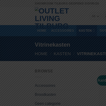
Skip
SHOWROOM TILBURG GEOPEND DO/VR/ZA
to
Zo
content
na
HOME
ACCESSOIRES
KASTEN
TAF
Vitrinekasten
HOME
/
KASTEN
/
VITRINEKAST
BROWSE
Aanb
Accessoires
Broodkasten
Geen categorie