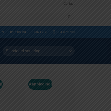
Contact
0643459700
EN
OPRUIMING
CONTACT
g!
Aanbieding!
Toevoegen
Toevoegen
aan
aan
wenslijst
wenslijst