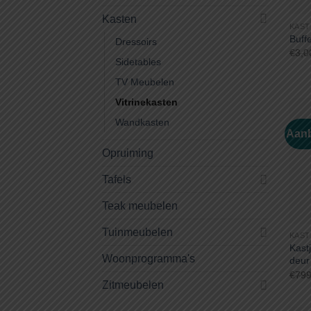
Kasten
KAST
Buff
Dressoirs
€
3,0
Sidetables
TV Meubelen
Vitrinekasten
Wandkasten
Aanb
Opruiming
Tafels
Teak meubelen
Tuinmeubelen
KAST
Kast
Woonprogramma's
deur
€
799
Zitmeubelen