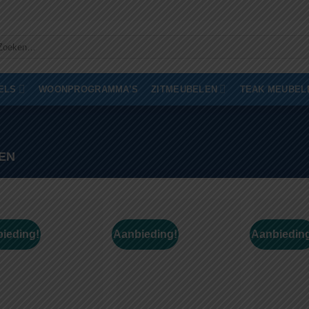
eken
ar:
ELS
WOONPROGRAMMA’S
ZITMEUBELEN
TEAK MEUBEL
EN
ieding!
Aanbieding!
Aanbiedin
Toevoegen
Toevoegen
aan
aan
wenslijst
wenslijst