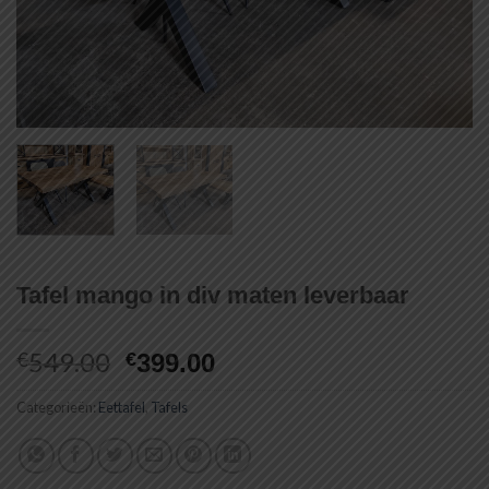
Tafel mango in div maten leverbaar
549.00
Oorspronkelijke
Huidige
€
€
399.00
prijs
prijs
Categorieën:
Eettafel
was:
,
Tafels
is:
€549.00.
€399.00.