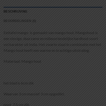
BESCHRIJVING
BEOORDELINGEN (0)
Eettafel mango is gemaakt van mango hout. Mangohout is
een stevige, duurzame en milieuvriendelijke hardhout soort
vol karakter uit India. Het zwarte staal in combinatie met het
Mango hout heeft een warme en krachtige uitstraling.
Materiaal: Mango hout
het blad is 6cm dik
Waarvan 3 cm massief 3 cm opgedikt.
poot 7,5 cm dik