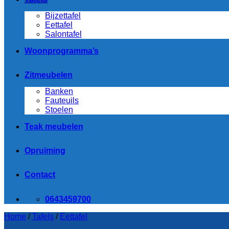
Bijzettafel
Eettafel
Salontafel
Woonprogramma’s
Zitmeubelen
Banken
Fauteuils
Stoelen
Teak meubelen
Opruiming
Contact
0643459700
Home
/
Tafels
/
Eettafel