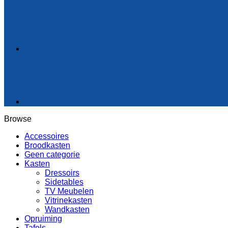
Browse
Accessoires
Broodkasten
Geen categorie
Kasten
Dressoirs
Sidetables
TV Meubelen
Vitrinekasten
Wandkasten
Opruiming
Tafels