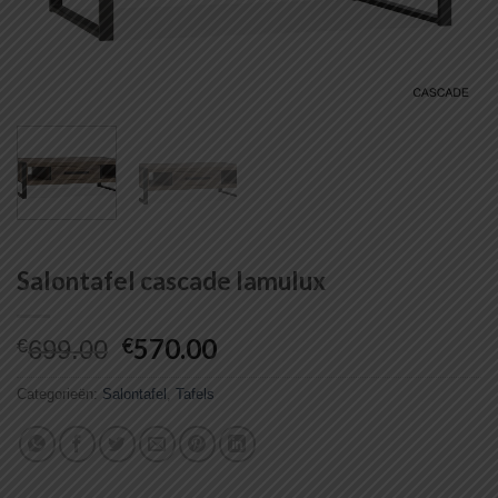
Salontafel cascade lamulux
Oorspronkelijke
Huidige
570.00
€
€
699.00
prijs
prijs
was:
is:
Categorieën:
Salontafel
,
Tafels
€699.00.
€570.00.