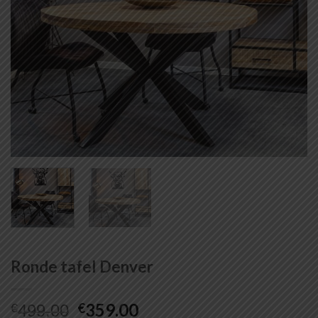
Ronde tafel Denver
Oorspronkelijke
Huidige
359.00
€
€
499.00