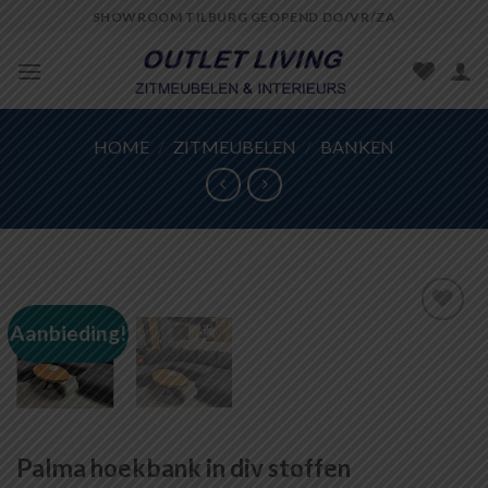
Skip
SHOWROOM TILBURG GEOPEND DO/VR/ZA
to
content
HOME
/
ZITMEUBELEN
/
BANKEN
Aanbieding!
Toevoegen
aan
wenslijst
Palma hoekbank in div stoffen