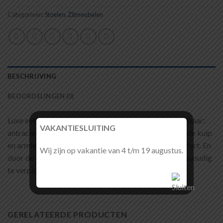
Categorieën:
Stoelen
,
Zitmeubelen
BESCHRIJVING
BEOORDELINGEN (0)
Luxe eetkamer stoel Floria is in 4 trendy kleuren leverbaar:
VAKANTIESLUITING
antraciet, cognac, moss en liver. Door de voorgevormde kuip
en armleuning heeft de stoel een comfortabel zitcomfort. En
Wij zijn op vakantie van 4 t/m 19 augustus.
door de trendy zwart poot met wieltjes is de stoel eenvoudig
te verplaatsen.
GERELATEERDE PRODUCTEN