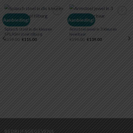
Aanbieding!
Aanbieding!
STOELEN
STOELEN
Splasch stoel in div kleuren
Armstoel jewel in 3 kleuren
Toevoegen
Toevoegen
SPLASH stoel tilburg
leverbaar
aan
aan
wenslijst
wenslijst
Oorspronkelijke
Huidige
Oorspronkelijke
Huidige
€
159.00
€
115.00
€
199.00
€
139.00
prijs
prijs
prijs
prijs
was:
is:
was:
is:
€159.00.
€115.00.
€199.00.
€139.00.
BEDRIJFSGEGEVENS