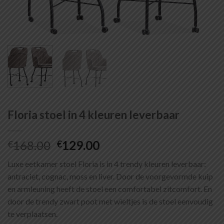
Floria stoel in 4 kleuren leverbaar
Oorspronkelijke
Huidige
168.00
129.00
€
€
prijs
prijs
Luxe eetkamer stoel Floria is in 4 trendy kleuren leverbaar:
was:
is:
antraciet, cognac, moss en liver. Door de voorgevormde kuip
€168.00.
€129.00.
en armleuning heeft de stoel een comfortabel zitcomfort. En
door de trendy zwart poot met wieltjes is de stoel eenvoudig
te verplaatsen.