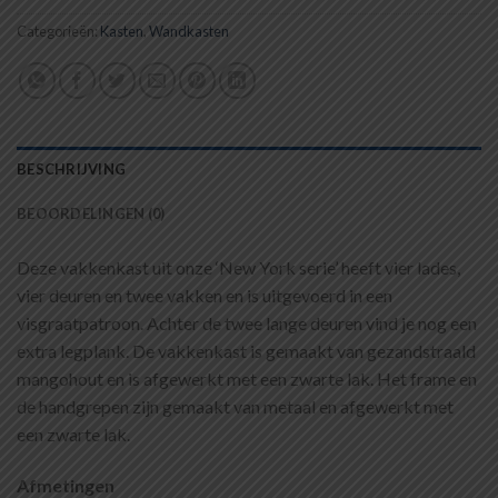
prijs
prijs
Categorieën:
Kasten
was:
,
Wandkasten
is:
€999.00.
€799.00.
BESCHRIJVING
BEOORDELINGEN (0)
Deze vakkenkast uit onze ‘New York serie’ heeft vier lades,
vier deuren en twee vakken en is uitgevoerd in een
visgraatpatroon. Achter de twee lange deuren vind je nog een
extra legplank. De vakkenkast is gemaakt van gezandstraald
mangohout en is afgewerkt met een zwarte lak. Het frame en
de handgrepen zijn gemaakt van metaal en afgewerkt met
een zwarte lak.
Afmetingen