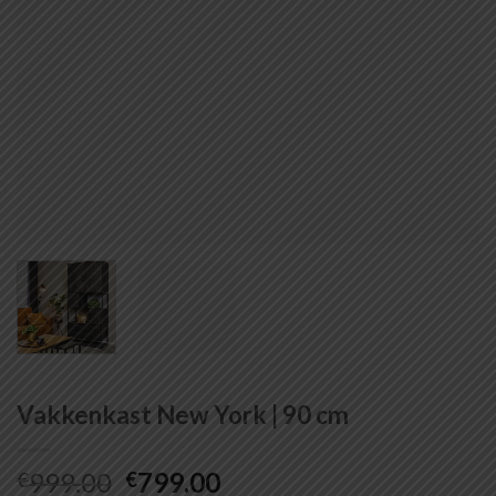
Vakkenkast New York | 90 cm
Oorspronkelijke
Huidige
999.00
799.00
€
€