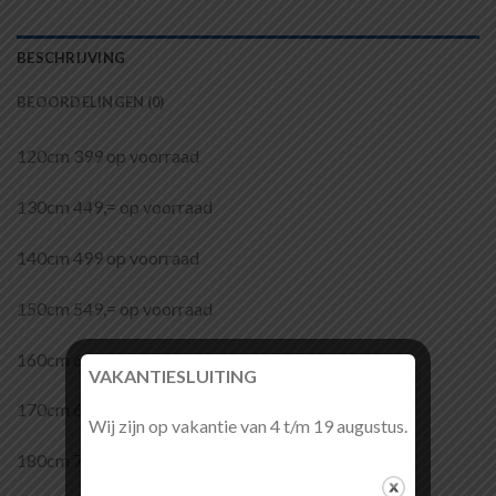
BESCHRIJVING
BEOORDELINGEN (0)
120cm 399 op voorraad
130cm 449,= op voorraad
140cm 499 op voorraad
150cm 549,= op voorraad
160cm 649 op bestelling
VAKANTIESLUITING
170cm 699= op bestelling
Wij zijn op vakantie van 4 t/m 19 augustus.
180cm 749,=op bestelling