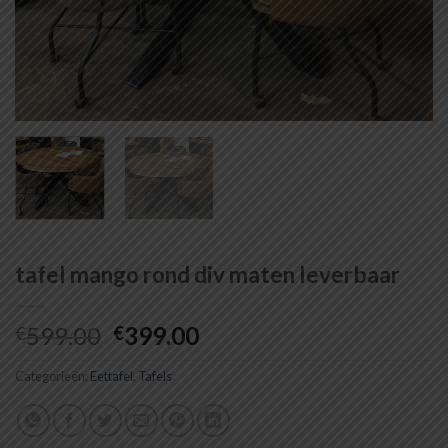
tafel mango rond div maten leverbaar
Oorspronkelijke
Huidige
599.00
399.00
€
€
prijs
prijs
Categorieën:
Eettafel
was:
,
Tafels
is:
€599.00.
€399.00.