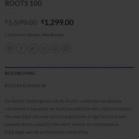
ROOTS 100
Oorspronkelijke
Huidige
1,599.00
1,299.00
€
€
prijs
prijs
Categorieën:
Kasten
,
was:
Wandkasten
is:
€1,599.00.
€1,299.00.
BESCHRIJVING
BEOORDELINGEN (0)
De Roots Opbergkast uit de Roots-collectie van Benoa
combineert karakter en functionaliteit in één stijlvol meubel.
Vervaardigd uit oude spoorwegbielzen krijgt het hout een
tweede leven, waarbij elke nerf, scheur en kleurnuance
bijdraagt aan de authentieke uitstraling.