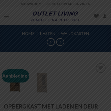
Skip
SHOWROOM TILBURG GEOPEND DO/VR/ZA
to
content
HOME
/
KASTEN
/
WANDKASTEN
Aanbieding!
Toevoegen
aan
wenslijst
OPBERGKAST MET LADEN EN DEUR