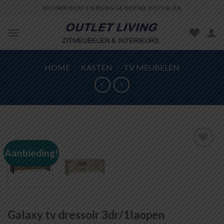
Skip
SHOWROOM TILBURG GEOPEND DO/VR/ZA
to
content
HOME
/
KASTEN
/
TV MEUBELEN
Aanbieding!
Toevoegen
aan
wenslijst
Galaxy tv dressoir 3dr/1laopen