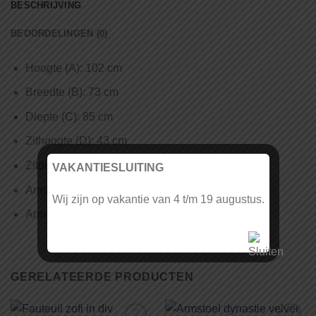
BESCHRIJVING
BEOORDELINGEN (0)
Hoogte (A):
102 cm
Breedte (B):
73 cm
Diepte (C):
85 cm
Zithoogte (D):
43 cm
Zitdiepte (E):
53 cm
VAKANTIESLUITING
Armleuning hoogte (F):
62 cm
Wij zijn op vakantie van 4 t/m 19 augustus.
Armleuning breedte (G):
10 cm
GERELATEERDE PRODUCTEN