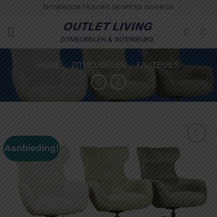
Skip
SHOWROOM TILBURG GEOPEND DO/VR/ZA
to
content
HOME
/
ZITMEUBELEN
/
FAUTEUILS
Aanbieding!
Toevoegen
aan
wenslijst