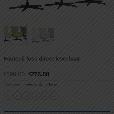
Fauteuil foss direct leverbaar
Oorspronkelijke
Huidige
399.00
275.00
€
€
prijs
prijs
Categorieën:
Fauteuils
,
Zitmeubelen
was:
is:
€399.00.
€275.00.