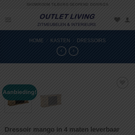
Skip
SHOWROOM TILBURG GEOPEND DO/VR/ZA
to
content
HOME
/
KASTEN
/
DRESSOIRS
Aanbieding!
Toevoegen
aan
wenslijst
Dressoir mango in 4 maten leverbaar