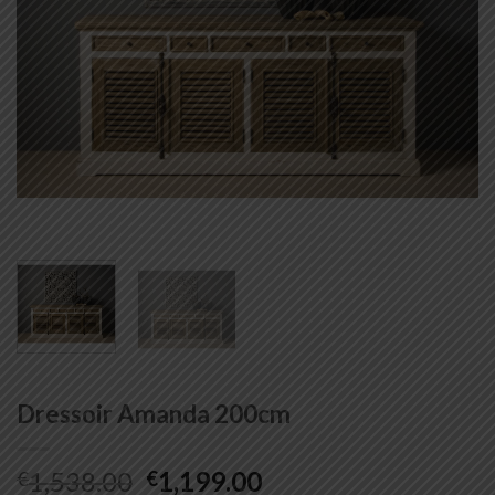
Dressoir Amanda 200cm
Oorspronkelijke
Huidige
1,538.00
1,199.00
€
€