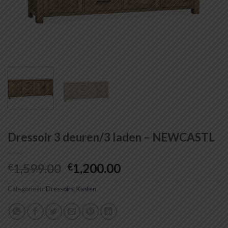
Dressoir 3 deuren/3 laden – NEWCASTL
Oorspronkelijke
Huidige
1,599.00
1,200.00
€
€
prijs
prijs
Categorieën:
Dressoirs
was:
,
Kasten
is:
€1,599.00.
€1,200.00.