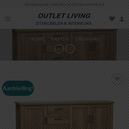
Skip
SHOWROOM TILBURG GEOPEND DO/VR/ZA
to
content
HOME
/
KASTEN
/
DRESSOIRS
Aanbieding!
Toevoegen
aan
wenslijst