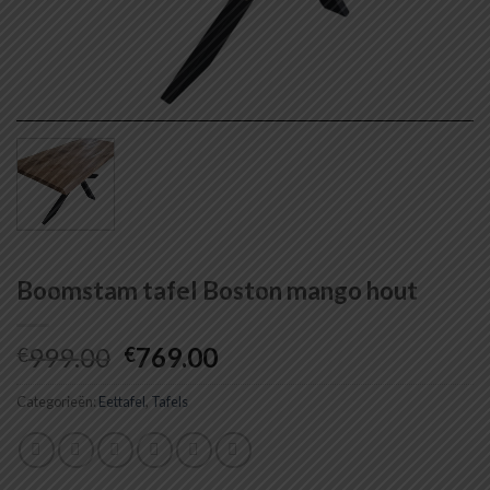
Boomstam tafel Boston mango hout
Oorspronkelijke
Huidige
999.00
769.00
€
€
prijs
prijs
Categorieën:
Eettafel
was:
,
Tafels
is:
€999.00.
€769.00.