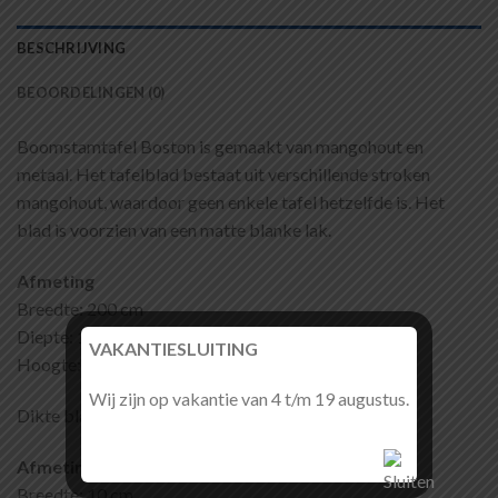
BESCHRIJVING
BEOORDELINGEN (0)
Boomstamtafel Boston is gemaakt van mangohout en
metaal. Het tafelblad bestaat uit verschillende stroken
mangohout, waardoor geen enkele tafel hetzelfde is. Het
blad is voorzien van een matte blanke lak.
Afmeting
Breedte: 200 cm
Diepte: 100 cm
VAKANTIESLUITING
Hoogte: 76 cm
Wij zijn op vakantie van 4 t/m 19 augustus.
Dikte blad: 6 cm opgedikt
Afmeting matrixpoot
Breedte: 10 cm